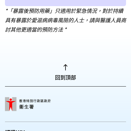
情況作出評估並決定是否需要處方「暴露後預
知醫生（無論是處方「暴露後預防用藥」或治理
病病毒藥物及其最近愛滋病病毒載量；
*「暴露後預防用藥」只適用於緊急情況，對於持續
「暴露後預防用藥」的療程為期28天，使用者
防用藥」。
其他疾病的醫生）所有你正在服用的藥物，以避
具有暴露於愛滋病病毒風險的人士，請與醫護人員商
須根據個別情況於指定診所接受跟進和對藥物
任何其他額外風險因素。
免出現藥物的相互作用。
討其他更適當的預防方法 *
耐受性及依循性進行評估。如有需要，醫生可
能在覆診其間對藥物處方作出調整；
在接觸病源後的12週進行愛滋病病毒測試；
於覆診時為使用者提供輔導及減少風險行為的
方法；
回到頂部
為減低進一步傳播愛滋病病毒的風險，使用者
應貫徹遵從以下措施直至確定並未受到愛滋病
病毒感染：
使用安全套，預防經性行為傳播病毒