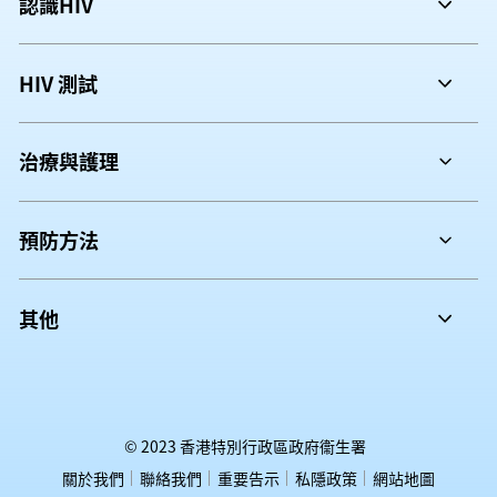
認識HIV
避免懷孕及餵哺母乳
認識HIV
避免共用注射器具
HIV 測試
傳播途徑
不可捐贈血液、血漿、身體器官及組織、或精
HIV 測試
病徵
液
治療與護理
測試建議
診斷
抗愛滋病病毒藥物治療
接受測試
預防方法
綜合治療與支援
HIV測試月
保護自己
剛剛確診
其他
準媽媽的關注
繼續健康人生
相關連結
要有一套
給少數族裔人士的健康資訊
暴露前預防藥物
© 2023 香港特別行政區政府衞生署
如何變更網頁字型大小
暴露後預防藥物
關於我們
聯絡我們
重要告示
私隱政策
網站地圖