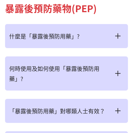
暴露後預防藥物(PEP)
什麼是「暴露後預防用藥」?
「暴露後預防用藥」是指在可能因高風險行為而
接觸到愛滋病病毒後服食抗愛滋病病毒藥物以預
何時使用及如何使用「暴露後預防用
防感染。
藥」?
「暴露後預防用藥」必須在接觸病毒72小時內開
始使用。愈早開始並依從指示完成整個療程，預
「暴露後預防用藥」對哪類人士有效？
防愛滋病病毒感染的效果就愈理想。研究結果顯
示，如在接觸病毒後超過72小時才開始服用「暴
一般情況下，預防用藥只適用於：