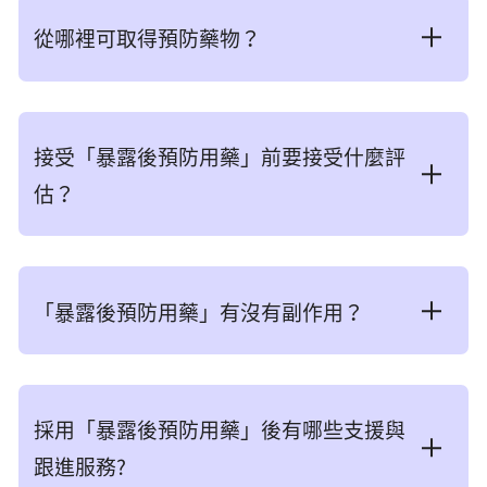
露後預防用藥」，預防感染的成效將會很低甚至
無效。
從哪裡可取得預防藥物？
在接觸愛滋病病毒之後的72小時內；
使用者本身並未受愛滋病病毒感染；
使用者必須連續28日定時服用「暴露後預防用
在一般情況下，公營醫院的急症室及一些私家醫
藥」。雖然貫徹用藥對成功預防感染愛滋病病毒
生診所或醫院都備有抗愛滋病病毒藥物以用作
身體黏膜包括：眼睛、口腔、陰道及直腸與可
接受「暴露後預防用藥」前要接受什麼評
有關鍵作用，但不能保證百分百有效。
「暴露後預防用藥」。
能具有傳染性的體液直接接觸，例如精液、陰
估？
道分泌物、血液或血漿；
在服用預防藥物期間，使用者必須繼續採取其他
在懷疑暴露於愛滋病病毒後，應儘快求診並由醫
處方「暴露後預防用藥」前，醫生會先評估以下
皮膚上的傷口與可能具有傳染性的體液直接接
預防感染愛滋病病毒的措施，例如：與性伴侶使
生進行初步評估和決定是否需要服用「暴露後預
的各項因素：
觸；
用安全套和避免共用針筒等注射用品。
防用藥」。如醫生決定採用預防藥物，繼續跟進
「暴露後預防用藥」有沒有副作用？
至為重要。衞生署
預防治療診所
會為已經開始服
所接觸的體液來源是已知的愛滋病病毒感染
求診者與病毒來源的接觸形式及時間；
用預防藥物人士提供跟進。醫院管理局亦為其轄
副作用因人而異，有些人會有出現噁心、頭痛或
者，或愛滋病病毒感染狀況不明人士。
求診者的愛滋病病毒感染狀況；
下因醫護工作接觸到愛滋病病毒的職員提供跟
腸道蠕動增加等症狀，但有些人是沒有出現副作
採用「暴露後預防用藥」後有哪些支援與
重要提示：並不是所有類型的接觸後均需要服
進。
用的。「暴露後預防用藥」亦有機會與患者正在
涉及的體液和感染來源是否愛滋病病毒感染
用「暴露後預防用藥」。醫護人員會根據個別
跟進服務?
服用的其他藥物產生相互作用，因此，你必須通
者。如果是已知感染者，是否正在服用抗愛滋